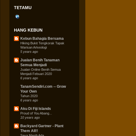
TETAMU
HANG KEBUN
Kebun Bahagia Bersama
Hiking Bukit Tengkorak Tapak
Warisan Arkeologi
5 years ago
Jualan Benih Tanaman
Semua Menjadi
Jualan Online Benih Semua
Menjadi Febuari 2020
6 years ago
TanamSendiri.com -- Grow
Your Own
Tahun 2020
6 years ago
Aku Di Fiji Islands
Proud of You Abang...
10 years ago
Backyard Gartner - Plant
Them All!!
Saya Masih Ada