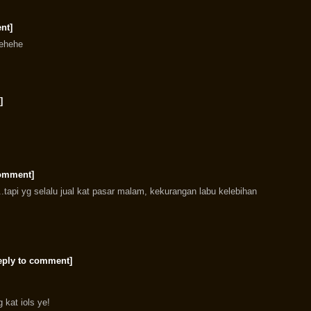
nt]
 ehehe
]
comment]
..tapi yg selalu jual kat pasar malam, kekurangan labu kelebihan
eply to comment]
 kat iols ye!