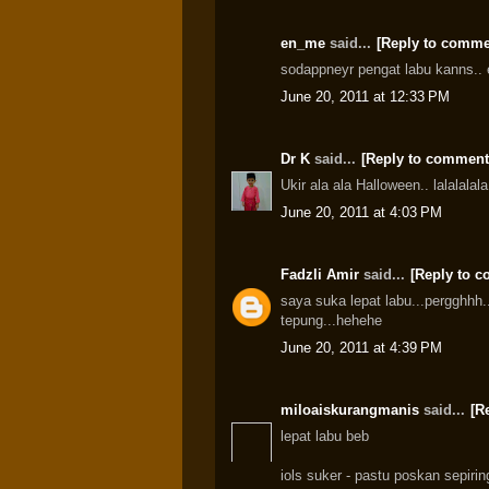
en_me
said...
[Reply to comme
sodappneyr pengat labu kanns..
June 20, 2011 at 12:33 PM
Dr K
said...
[Reply to comment
Ukir ala ala Halloween.. lalalalala
June 20, 2011 at 4:03 PM
Fadzli Amir
said...
[Reply to 
saya suka lepat labu...pergghhh.
tepung...hehehe
June 20, 2011 at 4:39 PM
miloaiskurangmanis
said...
[R
lepat labu beb
iols suker - pastu poskan sepiring