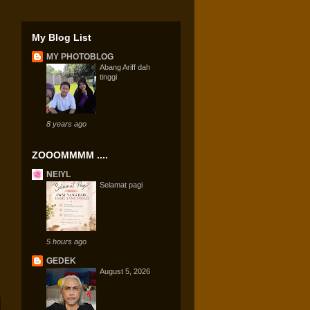
My Blog List
MY PHOTOBLOG
Abang Ariff dah
tinggi
8 years ago
ZOOOMMMM ....
NEIYL
Selamat pagi
5 hours ago
GEDEK
August 5, 2026