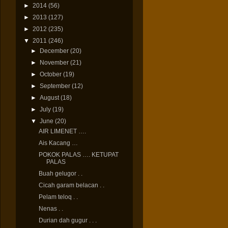
►
2014
(56)
►
2013
(127)
►
2012
(235)
▼
2011
(246)
►
December
(20)
►
November
(21)
►
October
(19)
►
September
(12)
►
August
(18)
►
July
(19)
▼
June
(20)
AIR LIMENET ….
Ais Kacang …
POKOK PALAS …. KETUPAT
PALAS
Buah gelugor . .
Cicah garam belacan . .
Pelam teloq . .
Nenas . .
Durian dah gugur . . .