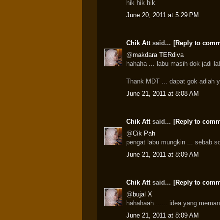
hik hik hik
June 20, 2011 at 5:29 PM
Chik Att
said...
[Reply to comm
@
makdara TERdiva
hahaha ... labu masih dok jadi labu
Thank MDT ... dapat gok adiah 
June 21, 2011 at 8:08 AM
Chik Att
said...
[Reply to comm
@
Cik Pah
pengat labu mungkin ... sebab s
June 21, 2011 at 8:09 AM
Chik Att
said...
[Reply to comm
@
bujal X
hahahaah ...... idea yang memang 
June 21, 2011 at 8:09 AM