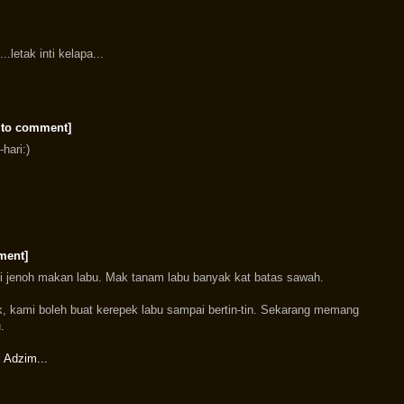
.letak inti kelapa...
 to comment]
hari:)
ment]
i jenoh makan labu. Mak tanam labu banyak kat batas sawah.
k, kami boleh buat kerepek labu sampai bertin-tin. Sekarang memang
.
 Adzim...