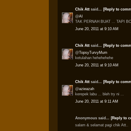
Chik Att
said...
[Reply to comm
@
AI
TAK PERNAH BUAT ... TAPI B
June 20, 2011 at 9:10 AM
Chik Att
said...
[Reply to comm
@
TopsyTurvyMum
ketulahan hehehehehe
June 20, 2011 at 9:10 AM
Chik Att
said...
[Reply to comm
@
azieazah
kerepek labu ... bleh try ni ...
June 20, 2011 at 9:11 AM
Anonymous said...
[Reply to 
salam & selamat pagi chik Att..