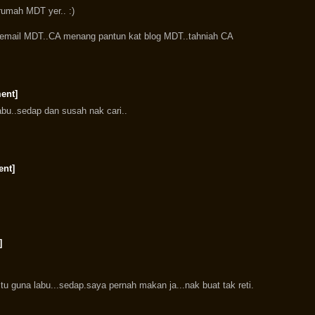
 rumah MDT yer.. :)
t email MDT..CA menang pantun kat blog MDT..tahniah CA
ent]
labu..sedap dan susah nak cari..
ent]
]
tu guna labu...sedap.saya pernah makan ja...nak buat tak reti.