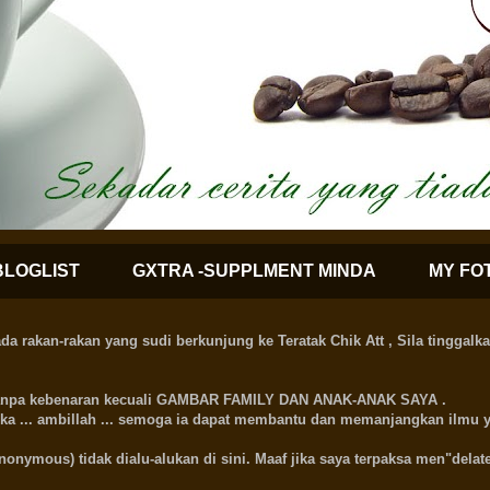
BLOGLIST
GXTRA -SUPPLMENT MINDA
MY FO
kan-rakan yang sudi berkunjung ke Teratak Chik Att , Sila tinggalkan
i tanpa kebenaran kecuali GAMBAR FAMILY DAN ANAK-ANAK SAYA .
si ka ... ambillah ... semoga ia dapat membantu dan memanjangkan ilmu ya
nymous) tidak dialu-alukan di sini. Maaf jika saya terpaksa men"delate