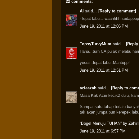
22 comments:
AI
said...
[Reply to comment]
- lepat labu....waahhhh sedapppp..
June 19, 2011 at 12:06 PM
TopsyTurvyMum
said...
[Reply
Haha...turn CA pulak melabu hari-
yesss..lepat labu..Mantopp!
June 19, 2011 at 12:51 PM
azieazah
said...
[Reply to com
Masa Kak Azie kecik2 dulu, kam
Sampai satu tahap terlalu banya
tak akan jumpa pun kerepek labu
“Bogel Menuju TUHAN” by Zahiril
June 19, 2011 at 6:57 PM