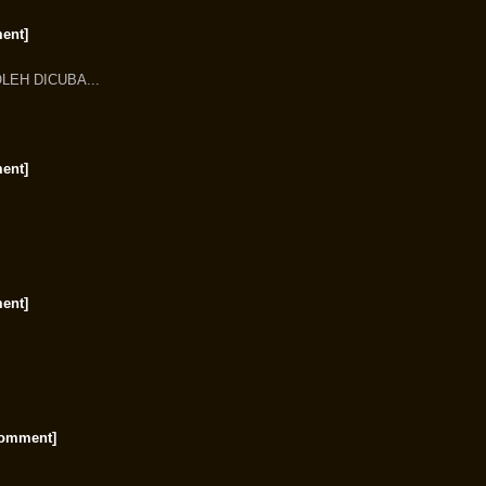
ent]
OLEH DICUBA...
ent]
ent]
comment]