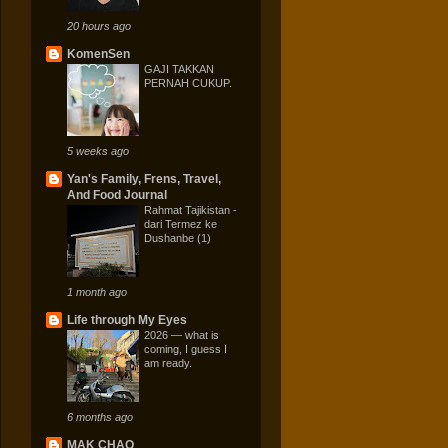
20 hours ago
KomenSen
GAJI TAKKAN
PERNAH CUKUP.
5 weeks ago
Yan's Family, Frens, Travel,
And Food Journal
Rahmat Tajikistan -
dari Termez ke
Dushanbe (1)
1 month ago
Life through My Eyes
2026 — what is
coming, I guess I
am ready.
6 months ago
MAK CHAQ