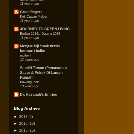
11 years ago
Greenfingers
Kek Cawan Mulberi
11 years ago
JOURNEY TO GREEN LIVING
Berlalu 2014....Datang 2015
11 years ago
Menjual biji /anak benih/
keratan / bulbs
mulberi
13 years ago
Sendiri Tanam (Penanaman
Sayur & Pokok Di Laman
Rumah)
Bawang India
13 years ago
Dr. Hasanah's Entries
Blog Archive
►
2017
(5)
►
2016
(10)
►
2015
(25)