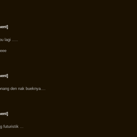
ent]
 lagi .....
yeee
ent]
onang den nak bueknya....
ent]
futuristik ...