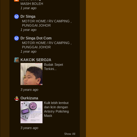
MASIH BOLEH
1 year ago
Dr Singa
MOTOR HOME / RV CAMPING ,
PUNGGAI JOHOR
1 year ago
Dr Singa Dot Com
MOTOR HOME / RV CAMPING ,
PUNGGAI JOHOR
1 year ago
KAKCIK SEROJA
Budak Sepet
Terkini...
3 years ago
Ourkizuna
Kulit lebih lembut
dan licin dengan
Artistry Polishing
Mask
3 years ago
Show All