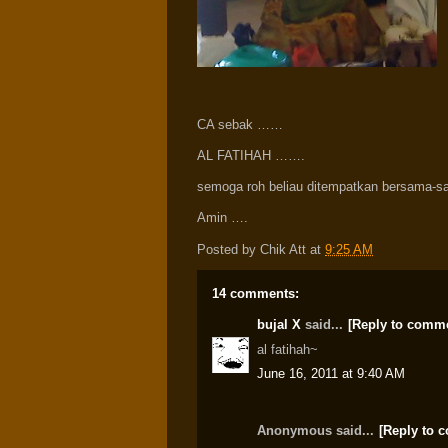
CA sebak ……
AL FATIHAH …….
semoga roh beliau ditempatkan bersama-s
Amin ….
Posted by
Chik Att
at
9:25 AM
14 comments:
bujal X
said...
[Reply to comm
al fatihah~
June 16, 2011 at 9:40 AM
Anonymous said...
[Reply to 