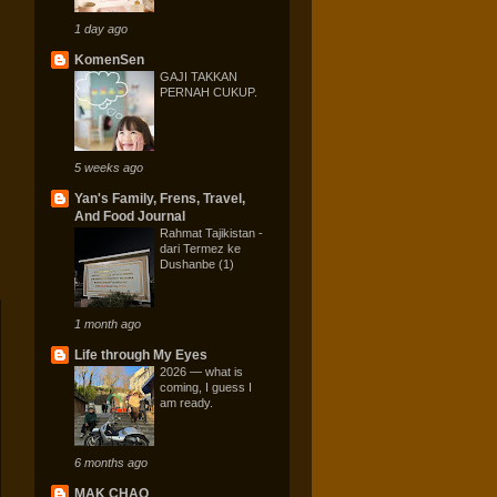
1 day ago
KomenSen
GAJI TAKKAN
PERNAH CUKUP.
5 weeks ago
Yan's Family, Frens, Travel,
And Food Journal
Rahmat Tajikistan -
dari Termez ke
Dushanbe (1)
1 month ago
Life through My Eyes
2026 — what is
coming, I guess I
am ready.
6 months ago
MAK CHAQ