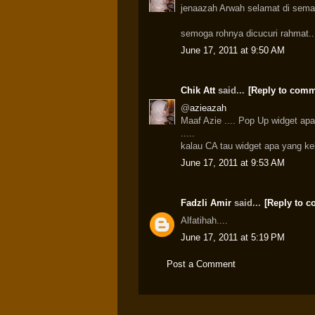
jenaazah Arwah selamat di semad
semoga rohnya dicucuri rahmat..
June 17, 2011 at 9:50 AM
Chik Att
said...
[Reply to comm
@
azieazah
Maaf Azie .... Pop Up widget ap
.....
kalau CA tau widget apa yang kelu
June 17, 2011 at 9:53 AM
Fadzli Amir
said...
[Reply to 
Alfatihah....
June 17, 2011 at 5:19 PM
Post a Comment