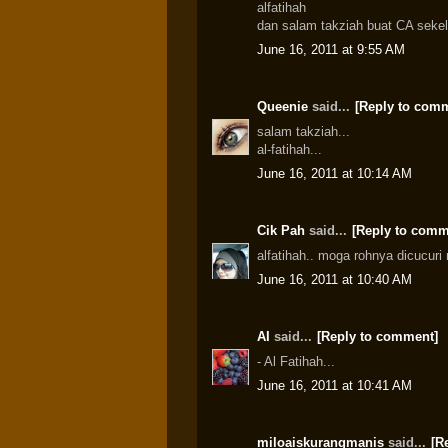
alfatihah
dan salam takziah buat CA seke
June 16, 2011 at 9:55 AM
Queenie
said...
[Reply to com
salam takziah...
al-fatihah...
June 16, 2011 at 10:14 AM
Cik Pah
said...
[Reply to comm
alfatihah.. moga rohnya dicucuri
June 16, 2011 at 10:40 AM
AI
said...
[Reply to comment]
- Al Fatihah...
June 16, 2011 at 10:41 AM
miloaiskurangmanis
said...
[R