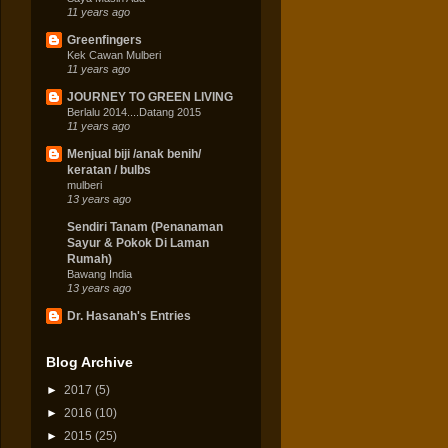
11 years ago
Greenfingers
Kek Cawan Mulberi
11 years ago
JOURNEY TO GREEN LIVING
Berlalu 2014....Datang 2015
11 years ago
Menjual biji /anak benih/
keratan / bulbs
mulberi
13 years ago
Sendiri Tanam (Penanaman
Sayur & Pokok Di Laman
Rumah)
Bawang India
13 years ago
Dr. Hasanah's Entries
Blog Archive
►
2017
(5)
►
2016
(10)
►
2015
(25)