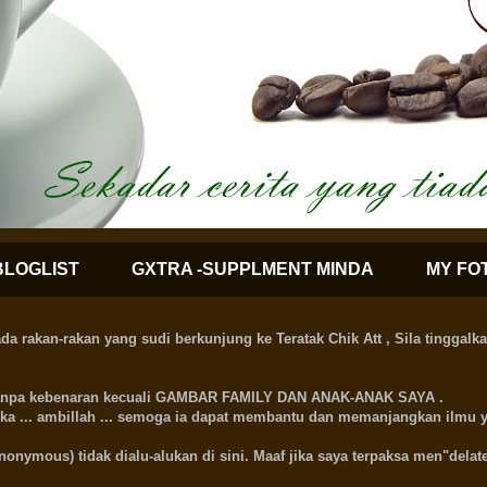
BLOGLIST
GXTRA -SUPPLMENT MINDA
MY FO
kan-rakan yang sudi berkunjung ke Teratak Chik Att , Sila tinggalkan
i tanpa kebenaran kecuali GAMBAR FAMILY DAN ANAK-ANAK SAYA .
si ka ... ambillah ... semoga ia dapat membantu dan memanjangkan ilmu ya
nymous) tidak dialu-alukan di sini. Maaf jika saya terpaksa men"delate