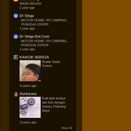
MASIH BOLEH
1 year ago
Dr Singa
MOTOR HOME / RV CAMPING ,
PUNGGAI JOHOR
1 year ago
Dr Singa Dot Com
MOTOR HOME / RV CAMPING ,
PUNGGAI JOHOR
1 year ago
KAKCIK SEROJA
Budak Sepet
Terkini...
3 years ago
Ourkizuna
Kulit lebih lembut
dan licin dengan
Artistry Polishing
Mask
3 years ago
Show All