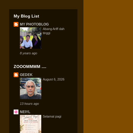
My Blog List
MY PHOTOBLOG
Abang Ariff dah
tinggi
8 years ago
ZOOOMMMM ....
GEDEK
August 6, 2026
13 hours ago
NEIYL
Selamat pagi