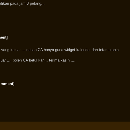
ikan pada jam 3 petang...
ent]
a yang keluar ... sebab CA hanya guna widget kalender dan tetamu saja
ar .... boleh CA betul kan... terima kasih ....
comment]