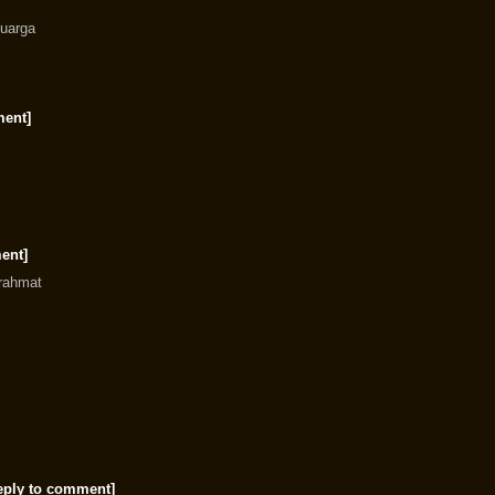
luarga
ment]
ent]
 rahmat
eply to comment]