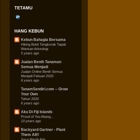
TETAMU
HANG KEBUN
Kebun Bahagia Bersama
Hiking Bukit Tengkorak Tapak
Warisan Arkeologi
5 years ago
Jualan Benih Tanaman
Semua Menjadi
Jualan Online Benih Semua
Menjadi Febuari 2020
6 years ago
TanamSendiri.com -- Grow
Your Own
Tahun 2020
6 years ago
Aku Di Fiji Islands
Proud of You Abang...
10 years ago
Backyard Gartner - Plant
Them All!!
Saya Masih Ada