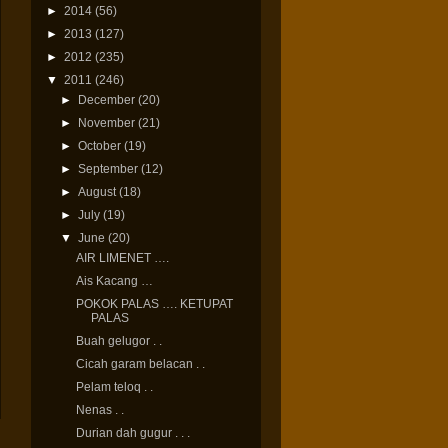
►
2014
(56)
►
2013
(127)
►
2012
(235)
▼
2011
(246)
►
December
(20)
►
November
(21)
►
October
(19)
►
September
(12)
►
August
(18)
►
July
(19)
▼
June
(20)
AIR LIMENET ….
Ais Kacang …
POKOK PALAS …. KETUPAT
PALAS
Buah gelugor . .
Cicah garam belacan . .
Pelam teloq . .
Nenas . .
Durian dah gugur . . .