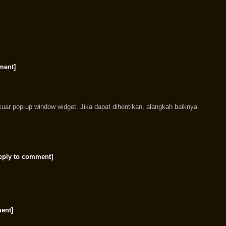
ment]
 kuar pop-up window widget. Jika dapat dihentikan, alangkah baiknya.
eply to comment]
ent]