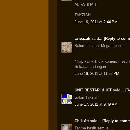
AL-FATIHAH
TAKZIAH
June 16, 2011 at 2:44 PM
azieazah
said...
[Reply to com
Salam takziah. Moga tabah...
*Tiap kali klik utk komen, mesti
Sekadar cadangan.
June 16, 2011 at 11:52 PM
UNIT BESTARI & ICT
said...
[R
SalamTakziah
June 17, 2011 at 9:49 AM
Chik Att
said...
[Reply to comm
Terima kasih semua ...