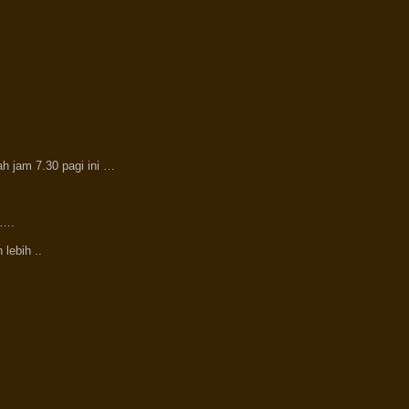
h jam 7.30 pagi ini …
 ….
lebih ..